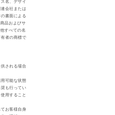
ビス名、デザイ
関連会社または
前の書面による
、商品およびサ
の他すべての名
所有者の商標で
提供される場合
。
利用可能な状態
推奨も行ってい
を使用すること
べてお客様自身