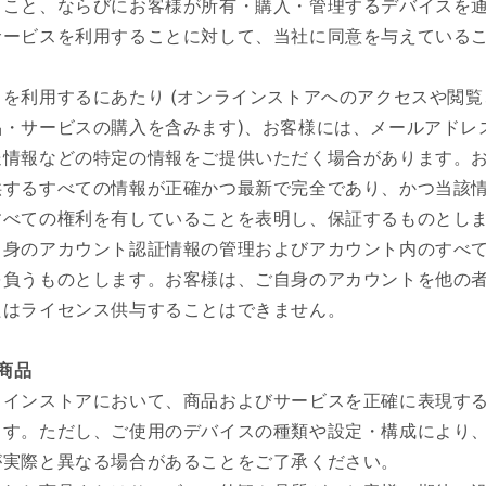
ること、ならびにお客様が所有・購入・管理するデバイスを
サービスを利用することに対して、当社に同意を与えている
。
を利用するにあたり (オンラインストアへのアクセスや閲
品・サービスの購入を含みます)、お客様には、メールアドレ
送情報などの特定の情報をご提供いただく場合があります。
供するすべての情報が正確かつ最新で完全であり、かつ当該
すべての権利を有していることを表明し、保証するものとし
自身のアカウント認証情報の管理およびアカウント内のすべ
を負うものとします。お客様は、ご自身のアカウントを他の
たはライセンス供与することはできません。
の商品
ラインストアにおいて、商品およびサービスを正確に表現す
ます。ただし、ご使用のデバイスの種類や設定・構成により
が実際と異なる場合があることをご了承ください。