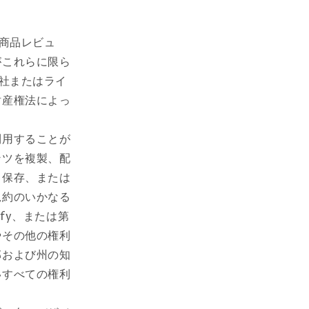
、商品レビュ
がこれらに限ら
会社またはライ
財産権法によっ
利用することが
ンツを複製、配
、保存、または
規約のいかなる
fy、または第
やその他の権利
邦および州の知
いすべての権利