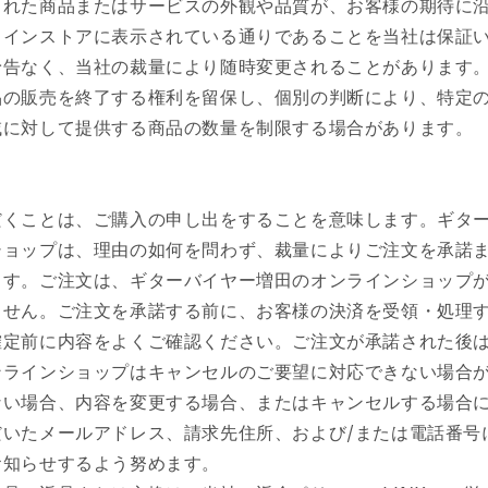
された商品またはサービスの外観や品質が、お客様の期待に
ラインストアに表示されている通りであることを当社は保証
予告なく、当社の裁量により随時変更されることがあります
品の販売を終了する権利を留保し、個別の判断により、特定
域に対して提供する商品の数量を制限する場合があります。
だくことは、ご購入の申し出をすることを意味します。ギタ
ショップは、理由の如何を問わず、裁量によりご注文を承諾
ます。ご注文は、ギターバイヤー増田のオンラインショップ
ません。ご注文を承諾する前に、お客様の決済を受領・処理
確定前に内容をよくご確認ください。ご注文が承諾された後
ンラインショップはキャンセルのご要望に対応できない場合
ない場合、内容を変更する場合、またはキャンセルする場合
だいたメールアドレス、請求先住所、および/または電話番号
お知らせするよう努めます。