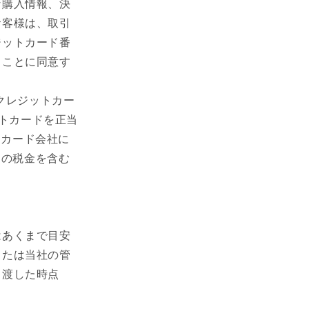
な購入情報、決
お客様は、取引
ジットカード番
ることに同意す
クレジットカー
ットカードを正当
トカード会社に
ての税金を含む
はあくまで目安
または当社の管
き渡した時点