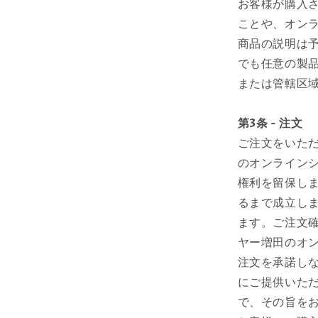
お客様が購入
ことや、オン
商品の説明は
でも任意の製
または管轄区
第3条 - 注文
ご注文をいた
のオンライン
権利を留保し
るまで成立し
ます。ご注文
ヤー増田のオ
注文を承諾し
にご提供いた
で、その旨を