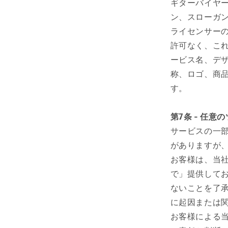
ギターバイヤ
ン、スローガ
ライセンサー
許可なく、これ
ービス名、デザ
称、ロゴ、商
す。
第7条 - 任意
サービスの一
がありますが
お客様は、当
で」提供して
ないことを了
に起因または
お客様による