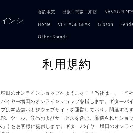
委託販売
出張・商談・来店
NAVYGREN™
ラインシ
Home
VINTAGE GEAR
Gibson
Fend
Other Brands
利用規約
ー増田のオンラインショップへようこそ！「当社は」、「当
ーバイヤー増田のオンラインショップを指します。ギターバ
ップは本店舗およびウェブサイトを運営しており、関連する
機能、ツール、商品およびサービスを含む、厳選されたショ
ス」) をお客様に提供します。ギターバイヤー増田のオンラ