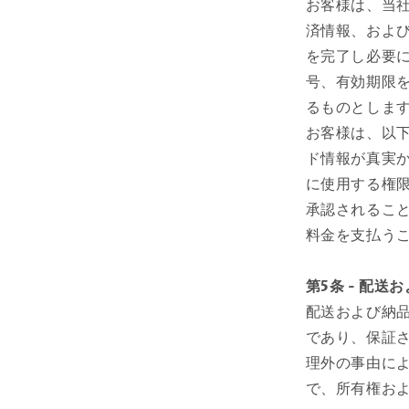
お客様は、当
済情報、およ
を完了し必要
号、有効期限
るものとしま
お客様は、以下
ド情報が真実か
に使用する権限
承認されること
料金を支払う
第5条 - 配送
配送および納
であり、保証
理外の事由に
で、所有権お