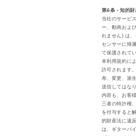
第6条 - 知的
当社のサービス
ー、動画およ
れません) は
センサーに帰
て保護されて
本利用規約に
許可されます
布、変更、派
送信してはな
内容も、お客様
三者の特許権
を付与すると
的財産法に違
は、ギターバ