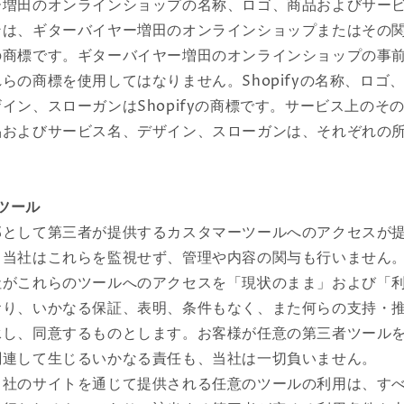
ー増田のオンラインショップの名称、ロゴ、商品およびサー
ンは、ギターバイヤー増田のオンラインショップまたはその
の商標です。ギターバイヤー増田のオンラインショップの事
らの商標を使用してはなりません。Shopifyの名称、ロゴ
イン、スローガンはShopifyの商標です。サービス上のそ
品およびサービス名、デザイン、スローガンは、それぞれの
のツール
部として第三者が提供するカスタマーツールへのアクセスが
、当社はこれらを監視せず、管理や内容の関与も行いません
社がこれらのツールへのアクセスを「現状のまま」および「
おり、いかなる保証、表明、条件もなく、また何らの支持・
承し、同意するものとします。お客様が任意の第三者ツール
関連して生じるいかなる責任も、当社は一切負いません。
当社のサイトを通じて提供される任意のツールの利用は、す