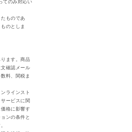
ってのみ対応い
したものであ
るものとしま
あります。商品
注文確認メール
手数料、関税ま
オンラインスト
、サービスに関
は価格に影響す
ションの条件と
す。