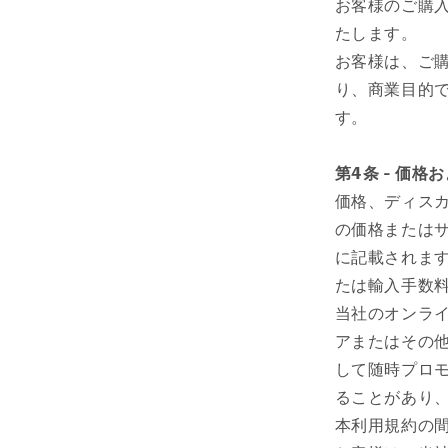
お客様のご購入
たします。
お客様は、ご
り、商業目的
す。
第4条 - 価格
価格、ディス
の価格または
に記載されま
たは輸入手数
当社のオンラ
アまたはその
して随時プロ
ることがあり
本利用規約の