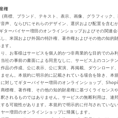
財産権
 (商標、ブランド、テキスト、表示、画像、グラフィック
び音声、ならびにそれらのデザイン、選択および配置を含む
、ギターバイヤー増田のオンラインショップおよびその関連
属し、米国および外国の特許権、著作権およびその他の知的
います。
より、お客様はサービスを個人的かつ非商業的な目的でのみ
。当社の事前の書面による同意なしに、サービス上のコンテ
生作品の作成、公に表示、公に実演、再掲載、ダウンロード
りません。本規約に明示的に記載されている場合を除き、本
に対してギターバイヤー増田のオンラインショップ、Shopi
、商標権、著作権、その他の知的財産権に基づくライセンス
解釈されるものではありません。サービスの無断利用は、連
反する可能性があります。本規約で明示的に付与されていな
イヤー増田のオンラインショップに帰属します。