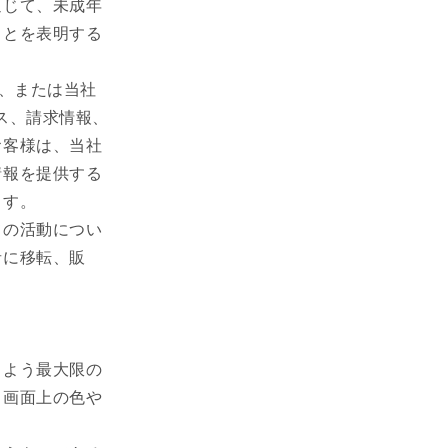
通じて、未成年
ことを表明する
覧、または当社
ス、請求情報、
お客様は、当社
情報を提供する
ます。
ての活動につい
者に移転、販
るよう最大限の
、画面上の色や