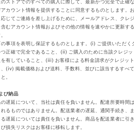
社のストアでのすべての購入に際して、最新かつ完全で正確
びアカウント情報を提供することに同意するものとします。
に応じてご連絡を差し上げるために、メールアドレス、クレ
を含むアカウント情報およびその他の情報を速やかに更新す
す。
の事項を表明し保証するものとします。(i) ご提供いただく
つ正確で完全であること、(ii) ご購入のために当該クレジ
を有していること、(iii) お客様による料金請求がクレジッ
、(iv) 掲載価格および送料、手数料、並びに該当するすべ
こと。
および納品
品の遅延について、当社は責任を負いません。配達所要時間
されるものではありません。配送業者の遅延、通関手続き、
よる遅延については責任を負いません。商品を配送業者に引
よび損失リスクはお客様に移転します。