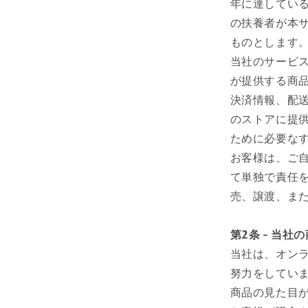
年に達してい
の扶養者が本
ものとします
当社のサービス
が提供する商
決済情報、配
のストアに提
ために必要な
お客様は、ご
て単独で責任
売、譲渡、ま
第2条 - 当社
当社は、オン
努力をしてい
商品の見た目