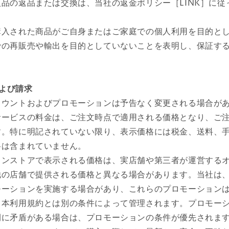
品の返品または交換は、当社の返金ポリシー［LINK］に従
購入された商品がご自身またはご家庭での個人利用を目的と
での再販売や輸出を目的としていないことを表明し、保証す
および請求
カウントおよびプロモーションは予告なく変更される場合が
サービスの料金は、ご注文時点で適用される価格となり、ご
す。特に明記されていない限り、表示価格には税金、送料、
料は含まれていません。
インストアで表示される価格は、実店舗や第三者が運営する
他の店舗で提供される価格と異なる場合があります。当社は
モーションを実施する場合があり、これらのプロモーション
、本利用規約とは別の条件によって管理されます。プロモー
間に矛盾がある場合は、プロモーションの条件が優先されま