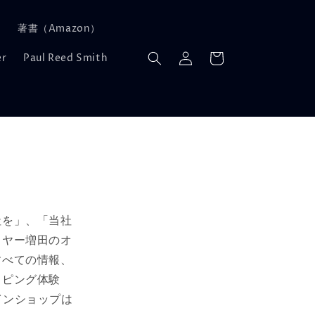
︎
著書（Amazon）
ロ
カ
グ
ー
er
Paul Reed Smith
イ
ト
ン
社を」、「当社
イヤー増田のオ
すべての情報、
ッピング体験
インショップは